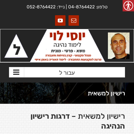
Ski
טלפון: 04-8764422 | נייד: 052-8764422
t
conten
כתובת
YouTube
דואר
אלקטרוני
עבור ל
רישיון למשאית
רישיון למשאית –
דרגות רישיון
הנהיגה