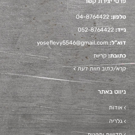
פרטי יצירת קשר
טלפון:
04-8764422
נייד:
052-8764422
דוא"ל:
yoseflevy5546@gmail.com
כתובת:
קריות
קרא/כתוב חוות דעת >
ניווט באתר
אודות
גלריה
חדשות ותקנות